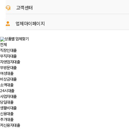
고객센터
- 회사소개
업체마이페이지
- 이용안내
- 업체 로그인
상품별 업체찾기
- 금융소식
전체
- 업체 회원가입
직장인
대출
- 광고문의
무직자
대출
자영업자
대출
무방문
대출
여성
대출
비상금
대출
소액
대출
24시
대출
사업자
대출
당일
대출
생활비
대출
신용
대출
추가
대출
저신용자
대출