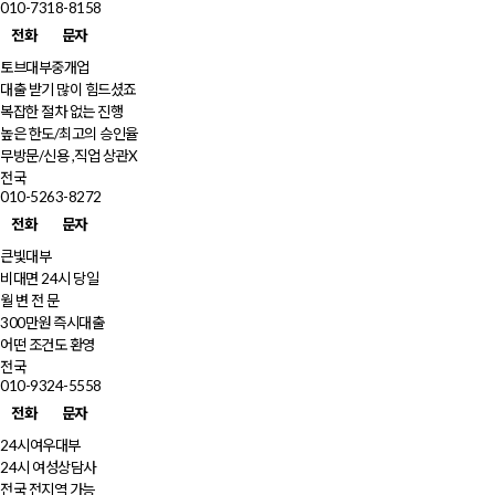
010-7318-8158
전화
문자
토브대부중개업
대출 받기 많이 힘드셨죠
복잡한 절차 없는 진행
높은 한도/최고의 승인율
무방문/신용 ,직업 상관X
전국
010-5263-8272
전화
문자
큰빛대부
비대면 24시 당일
월 변 전 문
300만원 즉시대출
어떤 조건도 환영
전국
010-9324-5558
전화
문자
24시여우대부
24시 여성상담사
전국 전지역 가능