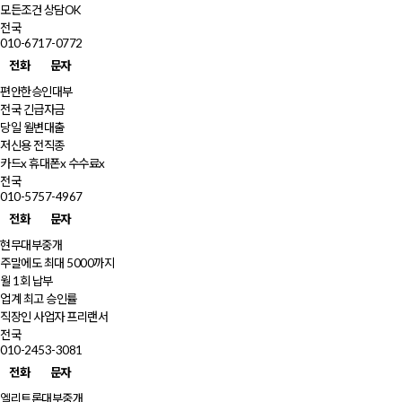
모든조건 상담OK
전국
010-6717-0772
전화
문자
편안한승인대부
전국 긴급자금
당일 월변대출
저신용 전직종
카드x 휴대폰x 수수료x
전국
010-5757-4967
전화
문자
현무대부중개
주말에도 최대 5000까지
월 1회 납부
업계 최고 승인률
직장인 사업자 프리랜서
전국
010-2453-3081
전화
문자
엘리트론대부중개