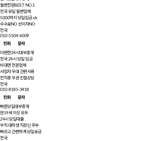
월변전문BEST NO.1
전국 유일 월변업체
5000까지 당일입금 ok
수수료NO 선이자NO
전국
010-5504-6009
전화
문자
더편한24시대부중개
전국 24시 당일 입금
비대면 전문업체
사업자 우대 간편서류
전직종 무관 친절상담
전국
010-8185-3418
전화
문자
빠른당일대부중개
만19세 이상 모두
24시 당일대출
무직 대학생 직장인 주부
빠르고 간편하게 당일송금
전국