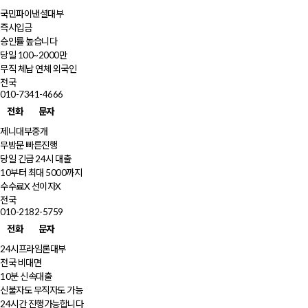
국민파이낸셜대부
즉시입금
승인률 높습니다
당일 100~2000만
무직 체납 연체 외국인
전국
010-7341-4666
전화
문자
제니대부중개
무방문 빠른진행
당일 긴급 24시 대출
10부터 최대 5000까지
수수료X 선이자X
전국
010-2182-5759
전화
문자
24시프라임론대부
전국 비대면
10분 신속대출
신불자도 무직자도 가능
24시간 진행가능합니다