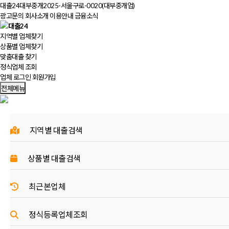
대출24대부중개
2025-서울구로-0020(대부중개업)
광고문의
회사소개
이용안내
금융소식
지역별 업체
찾기
상품별 업체
찾기
맞춤대출
찾기
정식업체 조회
업체 로그인
회원가입
전체메뉴
지역별 대출검색
상품별 대출검색
최근본업체
정식등록업체조회