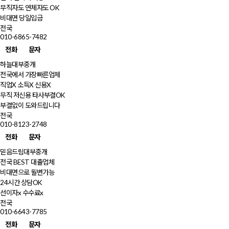
무직자도 연체자도 OK
비대면 당일입금
전국
010-6865-7482
전화
문자
하늘대부중개
전국에서 가장빠른업체
직업X 소득X 신용X
무직 저신용 타사부결OK
부결없이 도와드립니다
전국
010-8123-2748
전화
문자
믿음드림대부중개
전국 BEST 대출업체
비대면으로 월변가능
24시간 상담OK
선이자x 수수료x
전국
010-6643-7785
전화
문자