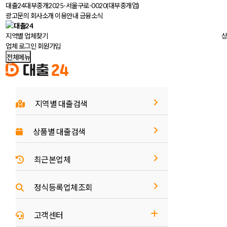
대출24대부중개
2025-서울구로-0020(대부중개업)
광고문의
회사소개
이용안내
금융소식
지역별 업체
찾기
상
업체 로그인
회원가입
전체메뉴
지역별 대출검색
상품별 대출검색
최근본업체
정식등록업체조회
고객센터