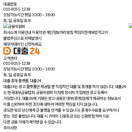
대표번호
010-8055-1238
상담가능시간 평일 10:00 ~ 18:00
토, 일, 공휴일 휴무
회사소개
이용안내
이용약관
개인정보처리방침
책임의한계와법적고지
불법추심으로 피해발생시
채무자대리인 신청하세요.
고객센터
010-8055-1238
상담가능시간 평일 10:00 ~ 18:00
토, 일, 공휴일 휴무
대출 중개 플랫폼, 대출24
대출24는 광고 플랫폼만 제공할 뿐 직접적인 대출 및 중개를 하지 않습니다. 대출24
는 한국대부금융협회, 금융위원회 지자체 정식허가 업체만 광고 등록이
가능합니다. 대출24에 기재된 광고 내용은 대부(중개)업체가 제공하는 정보로서
이를 신뢰하여 취한 조치에 대하여 어떠한 책임을 지지 않습니다.
과도한 빚은 당신에게 큰 불행을 안겨줄 수 있습니다. 중개수수료를 요구하거나
받는 것은 불법입니다. 대출 시 귀하의 신용등급 또는 신용평점 하락으로
다른 금융 거래가 제약받을 수 있습니다.
주의사항